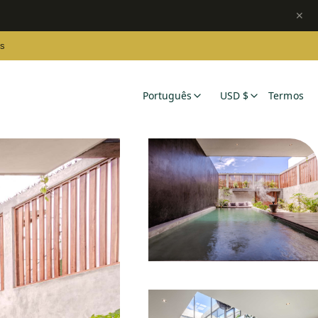
✕
es
Português
USD $
Termos