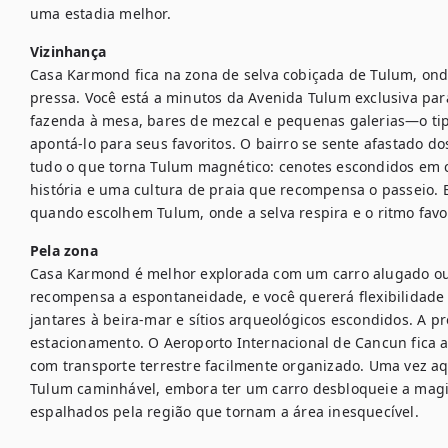
uma estadia melhor.
Vizinhança
Casa Karmond fica na zona de selva cobiçada de Tulum, onde
pressa. Você está a minutos da Avenida Tulum exclusiva par
fazenda à mesa, bares de mezcal e pequenas galerias—o tipo
apontá-lo para seus favoritos. O bairro se sente afastado do
tudo o que torna Tulum magnético: cenotes escondidos em cal
história e uma cultura de praia que recompensa o passeio. Es
quando escolhem Tulum, onde a selva respira e o ritmo favo
Pela zona
Casa Karmond é melhor explorada com um carro alugado ou m
recompensa a espontaneidade, e você quererá flexibilidade 
jantares à beira-mar e sítios arqueológicos escondidos. A p
estacionamento. O Aeroporto Internacional de Cancun fica 
com transporte terrestre facilmente organizado. Uma vez aqu
Tulum caminhável, embora ter um carro desbloqueie a magi
espalhados pela região que tornam a área inesquecível.