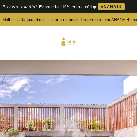
Primeira estadia?
·
Economize 10% com o código
ANANA10
 Melhor tarifa garantida — está a reservar diretamente com ANANA Hom